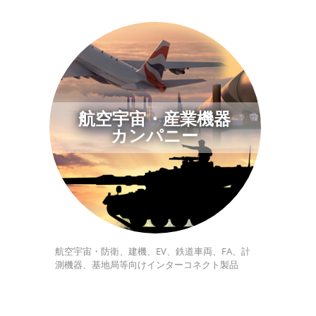
航空宇宙・産業機器
カンパニー
航空宇宙・防衛、建機、EV、鉄道車両、FA、計
測機器、基地局等向けインターコネクト製品