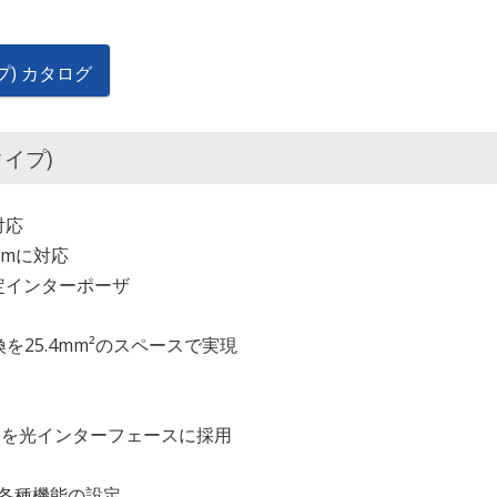
イプ) カタログ
タイプ)
対応
0mに対応
定インターポーザ
変換を25.4mm²のスペースで実現
）を光インターフェースに採用
た各種機能の設定