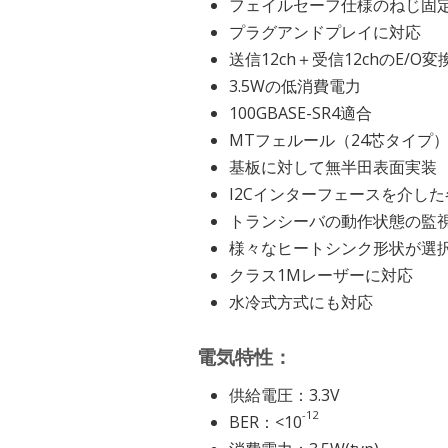
フェイルセーフ仕様のねじ固
プラグアンドプレイに対応
送信12ch＋受信12chのE/O
3.5Wの低消費電力
100GBASE-SR4適合
MTフェルール（24芯タイプ
基板に対して無半田表面実装
I2Cインターフェースを介し
トランシーバの動作状態の監
様々なヒートシンク形状が選
クラス1Mレーザーに対応
水冷式方式にも対応
電気特性：
供給電圧：3.3V
-12
BER：<10