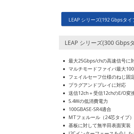
LEAP シリーズ(192 Gbpsタ
LEAP シリーズ(300 Gbps
最大25Gbps/chの高速信号に
マルチモードファイバ最大10
フェイルセーフ仕様のねじ固
プラグアンドプレイに対応
送信12ch＋受信12chのE/O
5.4Wの低消費電力
100GBASE-SR4適合
MTフェルール（24芯タイプ
基板に対して無半田表面実装
I2Cインターフェースを介し