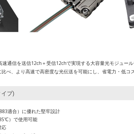
psの高速通信を送信12ch＋受信12chで実現する大容量光モジ
に比べ、より高速で高密度な光伝送を可能にし、省電力・低コ
タイプ)
-883適合）に優れた堅牢設計
85℃）で使用可能
対応