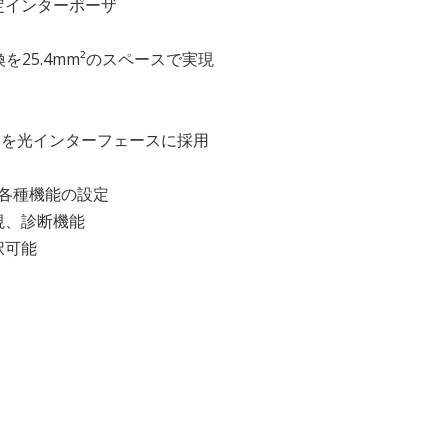
定インターポーザ
変換を25.4mm²のスペースで実現
）を光インターフェースに採用
た各種機能の設定
視、診断機能
択可能