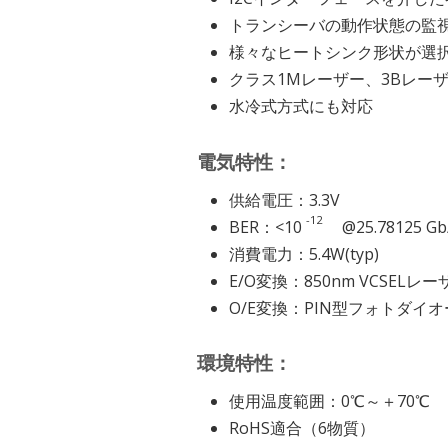
トランシーバの動作状態の監
様々なヒートシンク形状が選
クラス1Mレーザー、3Bレー
水冷式方式にも対応
電気特性：
供給電圧：3.3V
-12
BER：<10
@25.78125 Gb/s
消費電力：5.4W(typ)
E/O変換：850nm VCSELレー
O/E変換：PIN型フォトダイ
環境特性：
使用温度範囲：0℃～＋70℃
RoHS適合（6物質）