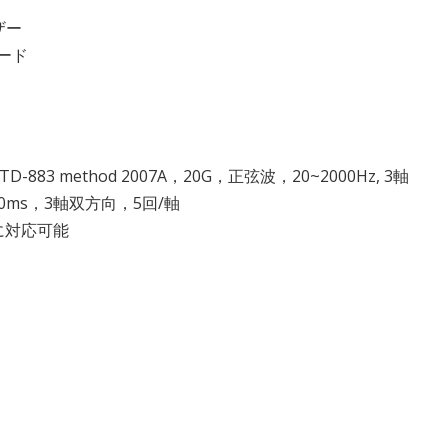
ザー
オード
D-883 method 2007A，20G，正弦波，20~2000Hz, 3軸
.0ms，3軸双方向，5回/軸
に対応可能