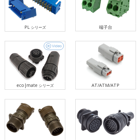
PL
端子台
シリーズ
Video
eco|mate
AT/ATM/ATP
シリーズ