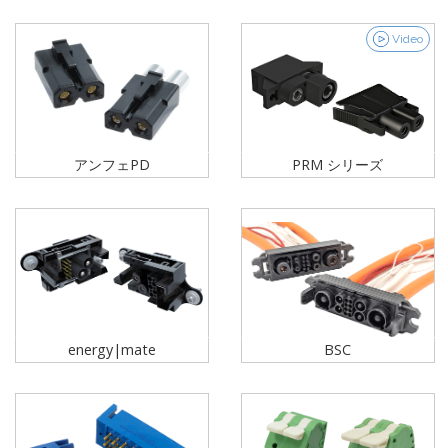
Video
アンフェPD
PRM シリーズ
energy|mate
BSC