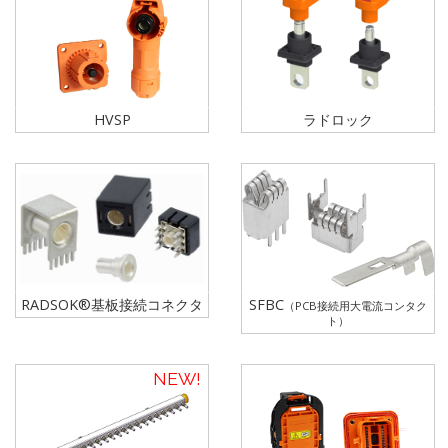
HVSP
ラドロック
RADSOK®基板接続コネクタ
SFBC
（PCB接続用大電流コンタク
ト）
NEW