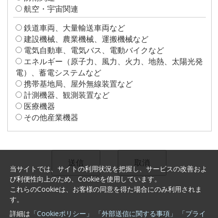
航空・宇宙関連
鉄道車両、大量輸送車両など
建設機械、農業機械、運搬機械など
電気自動車、電気バス、電動バイクなど
エネルギー（原子力、風力、火力、地熱、太陽光発
電）、蓄電システムなど
携帯基地局、屋外無線装置など
計測機器、観測装置など
医療機器
その他産業機器
当サイトでは、サイトの利用状況を把握し、サービスの改善およ
び利便性向上のため、Cookieを使用しています。
これらのCookieは、お客様の同意を得た場合にのみ利用されま
す。
詳細は
「Cookieポリシー」
「外部送信に関する事項」
「プライ