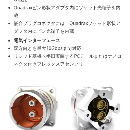
Quadraxピン形状アダプタ内にソケット光端子を内
蔵
嵌合プラグコネクタには、Quadraxソケット形状ア
ダプタ内にピン光端子を内蔵
電気インターフェース
双方向とも最大10Gbpsまで対応
リジッド基板へ半田実装するPCテールまたはナノコ
ネクタ付きフレックスアセンブリ