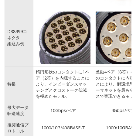
D38999コ
ネクタ
組込み例
楕円形状のコンタクトに1ペ
差動4ペア（8芯）を
ア（2芯）を内蔵することに
のコンタクトに内蔵
特長
より、インピーダンスマッ
とにより、耐環境型
チングとクロストーク低減
ーサネットを最も省
を極めたモデル。
スで実現できるモデ
最大データ
10Gbps/ペア
4Gbps/ペア
転送速度
推奨通信プ
1000/10G/40GBASE-T
1000/10GBASE
ロトコル