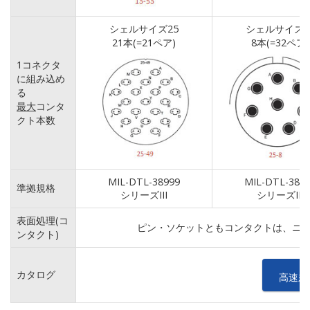
シェルサイズ25
シェルサイズ2
21本(=21ペア)
8本(=32ペア)
1コネクタ
に組み込め
る
最大
コンタ
クト本数
MIL-DTL-38999
MIL-DTL-389
準拠規格
シリーズIII
シリーズIII
表面処理(コ
ピン・ソケットともコンタクトは、ニッケ
ンタクト)
カタログ
高速差