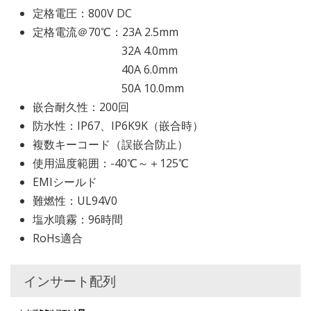
定格電圧：800V DC
定格電流＠70℃：23A 2.5mm
32A 4.0mm
40A 6.0mm
50A 10.0mm
嵌合耐久性：200回
防水性：IP67、IP6K9K（嵌合時）
複数キーコード（誤嵌合防止）
使用温度範囲：-40℃～＋125℃
EMIシールド
難燃性：UL94V0
塩水噴霧：96時間
RoHs適合
インサート配列