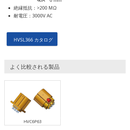
40A 6 mm²
絶縁抵抗：>200 MΩ
耐電圧：3000V AC
HVSL366 カタログ
よく比較される製品
HVC6P63