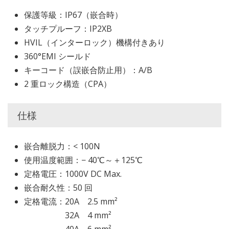
保護等級：IP67（嵌合時）
タッチプルーフ：IP2XB
HVIL（インターロック）機構付きあり
360°EMI シールド
キーコード（誤嵌合防止用）：A/B
2 重ロック構造（CPA）
仕様
嵌合離脱力：< 100N
使用温度範囲：− 40℃～＋125℃
定格電圧：1000V DC Max.
嵌合耐久性：50 回
定格電流：20A 2.5 mm²
32A 4 mm²