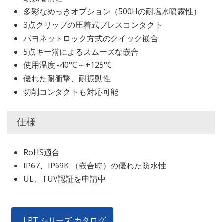
多彩なめっきオプション（500Hの耐塩水噴霧性）
3点クリップの圧着式プレスコンタクト
バヨネットロック方式のクイック嵌合
5点キー溝によるスムーズな嵌合
使用温度 -40°C～+125°C
優れた耐衝撃、耐振動性
切削コンタクトも対応可能
仕様
RoHS適合
IP67、IP69K （嵌合時）の優れた防水性
UL、TUV認証を申請中
LPT シリーズ カタログ