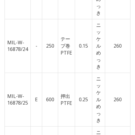
っ
き
ニ
ッ
テー
ケ
MIL-W-
-
250
プ巻
0.15
ル
260
16878/24
PTFE
め
っ
き
ニ
ッ
ケ
MIL-W-
押出
E
600
0.25
ル
260
16878/25
PTFE
め
っ
き
ニ