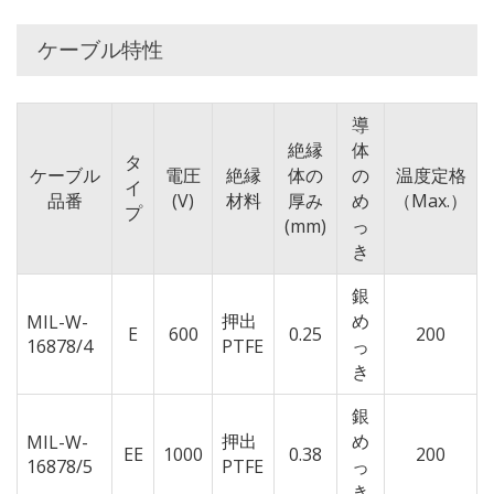
ケーブル特性
導
絶縁
体
タ
ケーブル
電圧
絶縁
体の
の
温度定格
イ
品番
(V)
材料
厚み
め
（Max.）
プ
(mm)
っ
き
銀
押出
め
MIL-W-
E
600
0.25
200
16878/4
PTFE
っ
き
銀
押出
め
MIL-W-
EE
1000
0.38
200
16878/5
PTFE
っ
き