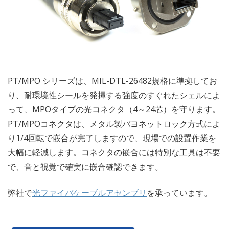
PT/MPO シリーズは、MIL-DTL-26482規格に準拠してお
り、耐環境性シールを発揮する強度のすぐれたシェルによ
って、MPOタイプの光コネクタ（4～24芯）を守ります。
PT/MPOコネクタは、メタル製バヨネットロック方式によ
り1/4回転で嵌合が完了しますので、現場での設置作業を
大幅に軽減します。コネクタの嵌合には特別な工具は不要
で、音と視覚で確実に嵌合確認できます。
弊社で
光ファイバケーブルアセンブリ
を承っています。