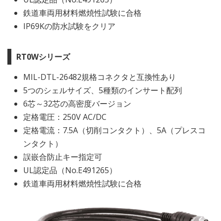
鉄道車両用材料燃焼性試験に合格
IP69Kの防水試験をクリア
RT0Wシリーズ
MIL-DTL-26482規格コネクタと互換性あり
5つのシェルサイズ、5種類のインサート配列
6芯～32芯の高密度バージョン
定格電圧：250V AC/DC
定格電流：7.5A（切削コンタクト）、5A（プレスコ
ンタクト）
誤嵌合防止キー指定可
UL認定品（No.E491265）
鉄道車両用材料燃焼性試験に合格