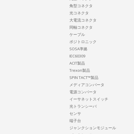
角型コネクタ
光コネクタ
大電流コネクタ
同軸コネクタ
ケーブル
ポジトロニック
SOSA準拠
IEC60309
ACIT製品
Trexon製品
SPIN TACT™製品
メディアコンバータ
電源コンバータ
イーサネットスイッチ
光トランシーバ
センサ
端子台
ジャンクションモジュール