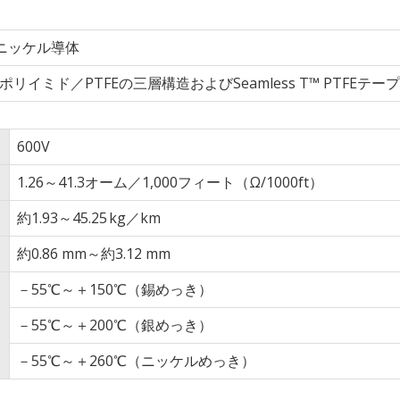
ニッケル導体
／ポリイミド／PTFEの三層構造およびSeamless T™ PTFEテープ
600V
1.26～41.3オーム／1,000フィート（Ω/1000ft）
約1.93～45.25 kg／km
約0.86 mm～約3.12 mm
－55℃～＋150℃（錫めっき）
－55℃～＋200℃（銀めっき）
－55℃～＋260℃（ニッケルめっき）