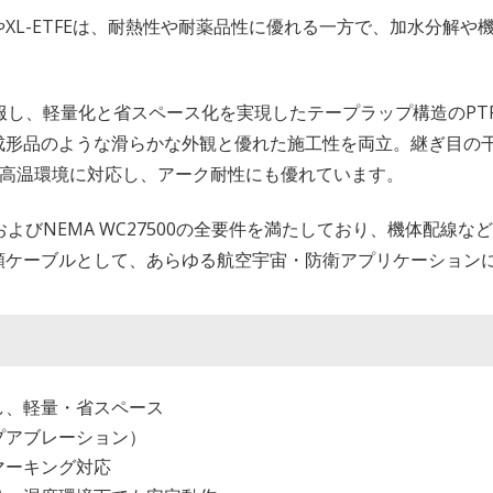
XL-ETFEは、耐熱性や耐薬品性に優れる一方で、加水分解や
。
を克服し、軽量化と省スペース化を実現したテープラップ構造のP
成形品のような滑らかな外観と優れた施工性を両立。継ぎ目の
の高温環境に対応し、アーク耐性にも優れています。
80～/92およびNEMA WC27500の全要件を満たしており、機体
頼ケーブルとして、あらゆる航空宇宙・防衛アプリケーション
し、軽量・省スペース
プアブレーション）
マーキング対応