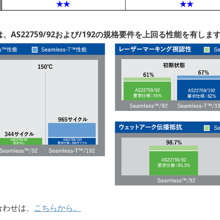
-T™は、AS22759/92および/192の規格要件を上回る性能を有しま
合わせは、
こちらから。