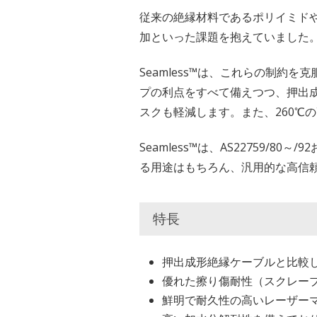
従来の絶縁材料であるポリイミドや
加といった課題を抱えていました
Seamless™は、これらの制約
プの利点をすべて備えつつ、押出
スクも軽減します。また、260℃
Seamless™は、AS22759/
る用途はもちろん、汎用的な高信
特長
押出成形絶縁ケーブルと比較
優れた擦り傷耐性（スクレー
鮮明で耐久性の高いレーザー