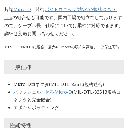
片端
Micro-D
、片端
ポジトロニック製NASA規格適合D-
sub
の組合せも可能です。国内工場で組立てしております
ので、ケーブル長、仕様については柔軟に対応できます。
詳細は別途お問い合わせください。
※ESCC 3902/003に適合、最大400Mbpsの双方向高速データ伝送可能
一般仕様
Micro-Dコネクタ(MIL-DTL-83513規格適合)
バックシェル一体型Micro-D
(MIL-DTL-83513規格コ
ネクタと完全嵌合)
エポキシポッティング
性能特性