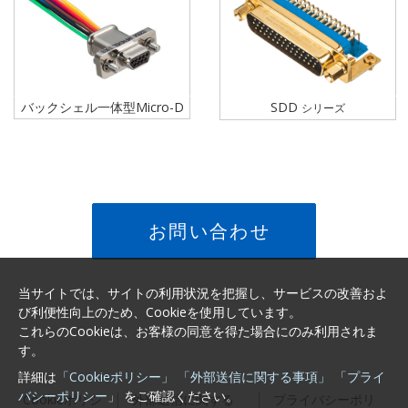
バックシェル一体型Micro-D
SDD
シリーズ
お問い合わせ
当サイトでは、サイトの利用状況を把握し、サービスの改善およ
び利便性向上のため、Cookieを使用しています。
これらのCookieは、お客様の同意を得た場合にのみ利用されま
す。
詳細は
「Cookieポリシー」
「外部送信に関する事項」
「プライ
バシーポリシー」
をご確認ください。
Cookieポリシ
外部送信に関する
プライバシーポリ