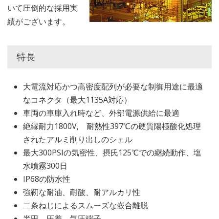
いて圧倒的な採用実
績がございます。
特長
大電流対応かつ高密度配列が必要な制御用途に最適
なコネクタ（最大1135A対応）
車両の車庫入れ時など、外部電源供給に最適
絶縁耐力1800V, 耐熱性397℃の硬質陽極酸化処理
されたアルミ削り出しのシェル
最大300PSIの気密性、摂氏125℃での継続動作、塩
水噴霧300日
IP68の防水性
強靭な耐油、耐酸、耐アルカリ性
二条ねじによるスムーズな嵌合離脱
半田、圧着、気圧端子