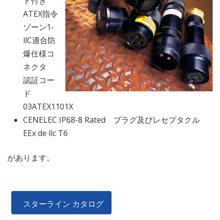
ド付き
ATEX指令
ゾーン1-
llC適合防
爆仕様コ
ネクタ
認証コー
ド
03ATEX1101X
CENELEC IP68-8 Rated プラグ及びレセプタクル
EEx de llc T6
があります。
スターライン カタログ