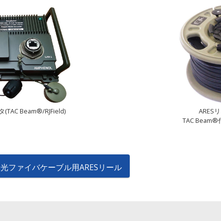
C Beam®/RJField)
ARE
TAC Bea
光ファイバケーブル用ARESリール