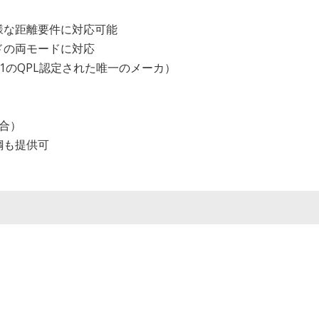
様な距離要件に対応可能
ドの両モードに対応
 / 21のQPL認定された唯一のメーカ）
適合）
鋼も提供可