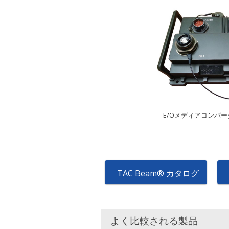
E/Oメディアコンバータ(TA
TAC Beam® カタログ
よく比較される製品