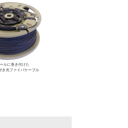
Sリールに巻き付けた
m®付き光ファイバケーブル