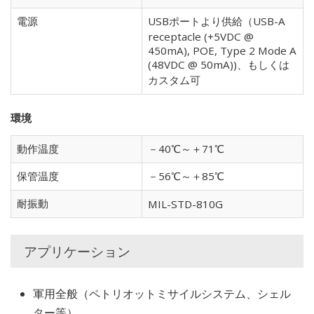
電源
USBポートより供給（USB-A
receptacle (+5VDC @
450mA), POE, Type 2 Mode A
(48VDC @ 50mA))、もしくは
カスタム可
環境
動作温度
－40℃～＋71℃
保管温度
－56℃～＋85℃
耐振動
MIL-STD-810G
アプリケーション
軍用全般（ペトリオットミサイルシステム、シェル
ター等）