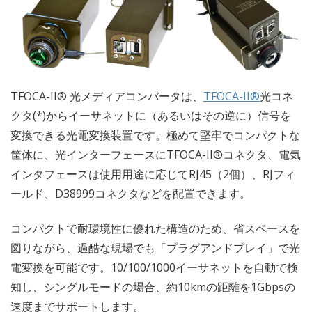
TFOCA-II® 光メディアコンバータは、
TFOCA-II®
光コネ
クタ(*)からイーサネットに（あるいはその逆に）信号を
変換できる光電変換装置です。極めて堅牢でコンパクトな
筐体に、光インターフェースにTFOCA-II®コネクタ、電気
インタフェースは使用用途に応じてRJ45（2個）、RJフィ
ールド、D38999コネクタなどを配置できます。
コンパクトで耐環境性に優れた構造のため、省スペースを
図りながら、過酷な現場でも「プラグアンドプレイ」で光
電変換を可能です。10/100/1000イーサネットを自動で検
知し、シングルモードの場合、約10kmの距離を1Gbpsの
速度までサポートします。