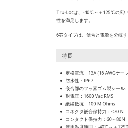
Tru-Locは、-40℃～＋125
性を満足します。
6芯タイプは、信号と電源を分岐す
特長
定格電流：13A (16 AWGケー
防水性：IP67
嵌合部のフッ素ゴム製シール、
耐電圧：1600 Vac RMS
絶縁抵抗：100 M Ohms
コネクタ嵌合保持力：<70 N （15
コンタクト保持力：60～80N
使用温度範囲：-40℃～＋125