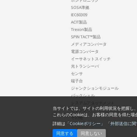
ポジトロニック
SOSA準拠
IEC60309
ACIT製品
Trexon製品
SPIN TACT™製品
メディアコンバータ
電源コンバータ
イーサネットスイッチ
光トランシーバ
センサ
端子台
ジャンクションモジュール
バックシェル
システムアタッチメント
当サイトでは、サイトの利用状況を把握し、
アセンブリ
これらのCookieは、お客様の同意を得た
その他
詳細は
「Cookieポリシー」
「外部送信に関
同意する
同意しない