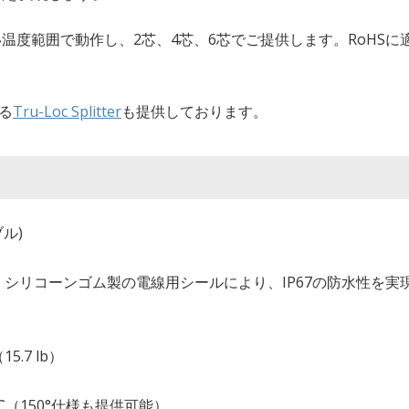
℃の広い温度範囲で動作し、2芯、4芯、6芯でご提供します。RoHS
る
Tru-Loc Splitter
も提供しております。
ブル)
シリコーンゴム製の電線用シールにより、IP67の防水性を実
.7 lb）
℃（150°仕様も提供可能）