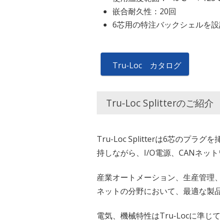
嵌合耐久性：20回
6芯用の特注バックシェルを設
Tru-Loc カタログ
Tru-Loc Splitterのご紹介
Tru-Loc Splitterは6
持しながら、I/O電源、CANネ
産業オートメーション、生産管理、
ネットの分野において、最適な製
電気、機械特性はTru-Locに準