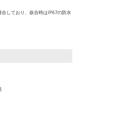
に適合しており、嵌合時はIP67の防水
現