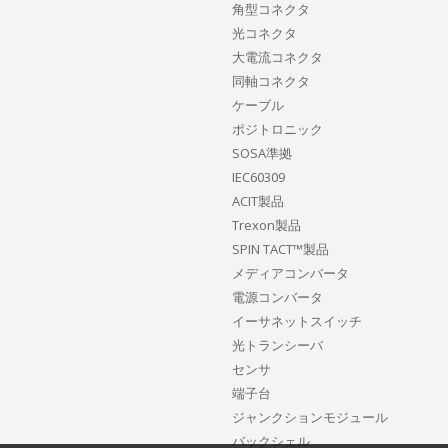
角型コネクタ
光コネクタ
大電流コネクタ
同軸コネクタ
ケーブル
ポジトロニック
SOSA準拠
IEC60309
ACIT製品
Trexon製品
SPIN TACT™製品
メディアコンバータ
電源コンバータ
イーサネットスイッチ
光トランシーバ
センサ
端子台
ジャンクションモジュール
バックシェル