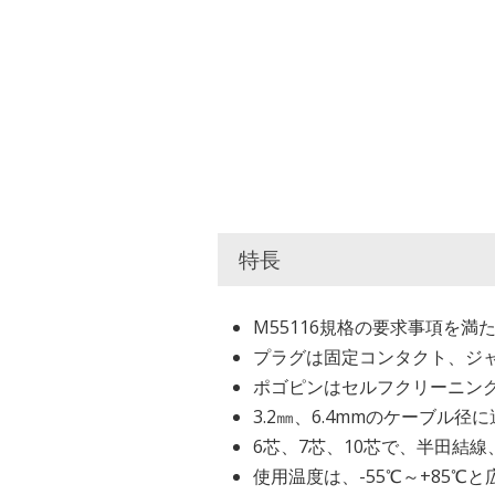
特長
M55116規格の要求事項を満
プラグは固定コンタクト、ジ
ポゴピンはセルフクリーニン
3.2㎜、6.4mmのケーブル
6芯、7芯、10芯で、半田結線
使用温度は、-55℃～+85℃と