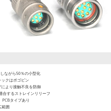
たしながら50％の小型化
ャックはポゴピン
グにより接触不良を防御
径に適合するストレインリリーフ
、PCBタイプあり
広範囲