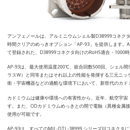
アンフェノールは、アルミニウムシェル製D38999コネクタ
時間クリアのめっきオプション「AP-93」を提供します。A
て登録された、D38999コネクタ向けのRoHS適合・100
AP-93は、最大使用温度200℃、嵌合回数500回、シェル間
ラスW）と同等またはそれ以上の性能を発揮する三元ニッ
衛・宇宙機器などの過酷な環境下において、新世代のカド
カドミウムは健康や環境への有害性から、近年、航空宇宙
す。また、ODカドミウムめっきとの間で電蝕（異種金属
使用が可能です。
AP-93は、すべてのMIL-DTL-38999 シリーズIIIコネ