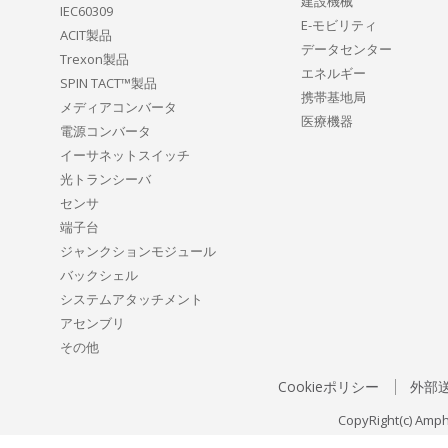
建設機械
IEC60309
E-モビリティ
ACIT製品
データセンター
Trexon製品
エネルギー
SPIN TACT™製品
携帯基地局
メディアコンバータ
医療機器
電源コンバータ
イーサネットスイッチ
光トランシーバ
センサ
端子台
ジャンクションモジュール
バックシェル
システムアタッチメント
アセンブリ
その他
Cookieポリシー
外部
CopyRight(c) Amph