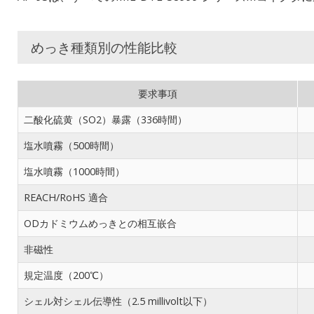
めっき種類別の性能比較
要求事項
二酸化硫黄（SO2）暴露（336時間）
塩水噴霧（500時間）
塩水噴霧（1000時間）
REACH/RoHS 適合
ODカドミウムめっきとの相互嵌合
非磁性
規定温度（200℃）
シェル対シェル伝導性（2.5 millivolt以下）