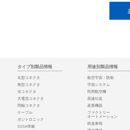
タイプ別製品情報
用途別製品情報
丸型コネクタ
航空宇宙・防衛
角型コネクタ
宇宙システム
光コネクタ
民間航空機
大電流コネクタ
高速伝送
同軸コネクタ
産業機器
ケーブル
ファクトリー
オートメーション
ポジトロニック
鉄道車両
SOSA準拠