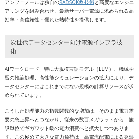
アンフェノールは独自の
RADSOK® 技術
と高度なエンジニ
アリングを組み合わせ、最新サーバー電源に求められる高
効率・高信頼性・優れた熱特性を提供します。
次世代データセンター向け電源インフラ技
術
AIワークロード、特に大規模言語モデル（LLM）、機械学
習の推論処理、高性能シミュレーションの拡大により、デ
ータセンターにはこれまでにない規模の計算リソースが求
められています。
こうした処理能力の指数関数的な増加は、そのまま電力需
要の急上昇へとつながり、従来の数百メガワットから、施
設単位でギガワット級の電力消費へと拡大しつつありま
す。この極めて大きな電力負荷は、高電流配電による発熱