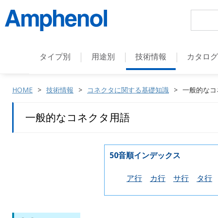
タイプ別
用途別
技術情報
カタロ
HOME
技術情報
コネクタに関する基礎知識
一般的なコ
一般的なコネクタ用語
50音順インデックス
ア行
カ行
サ行
タ行