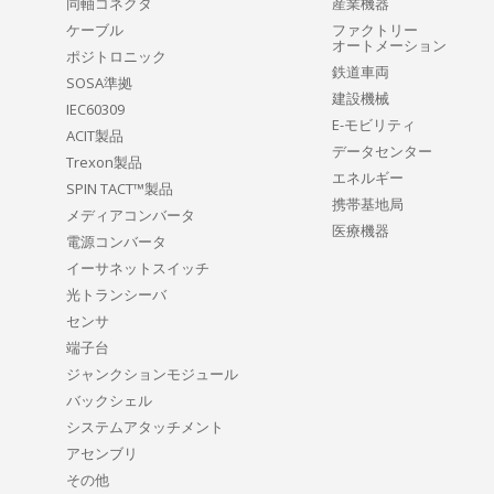
同軸コネクタ
産業機器
ケーブル
ファクトリー
オートメーション
ポジトロニック
鉄道車両
SOSA準拠
建設機械
IEC60309
E-モビリティ
ACIT製品
データセンター
Trexon製品
エネルギー
SPIN TACT™製品
携帯基地局
メディアコンバータ
医療機器
電源コンバータ
イーサネットスイッチ
光トランシーバ
センサ
端子台
ジャンクションモジュール
バックシェル
システムアタッチメント
アセンブリ
その他