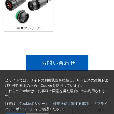
AHDP
シリーズ
お問い合わせ
当サイトでは、サイトの利用状況を把握し、サービスの改善およ
び利便性向上のため、Cookieを使用しています。
これらのCookieは、お客様の同意を得た場合にのみ利用されま
す。
詳細は
「Cookieポリシー」
「外部送信に関する事項」
「プライ
バシーポリシー」
をご確認ください。
Cookieポリシ
外部送信に関する
プライバシーポリ
ー
事項
シー