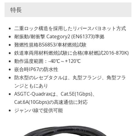
特長
二重ロック構造を採用したリバースバヨネット方式
耐振動/耐衝撃 Category2 (EN61373)準拠
難燃性規格BS6853/車材燃焼試験
鉄道車両用材料燃焼試験に合格(車材燃試2016-870K)
動作温度範囲：-40℃～+120℃
嵌合時IP67の防水性
防水型のレセプタクルは、丸型フランジ、角型フラ
ンジともにあり
ASGTC-Quadraxは、Cat.5E(1Gbps)、
Cat.6A(10Gbps)の高速通信に対応
ジャンパ線で提供可能