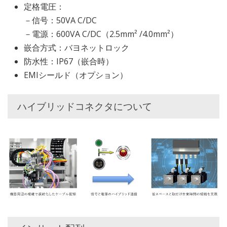
定格電圧：
－信号：50VA C/DC
－電源：600VA C/DC（2.5mm² /4.0mm²）
嵌合方式：バヨネットロック
防水性：IP67（嵌合時）
EMIシールド（オプション）
ハイブリッドコネクタについて