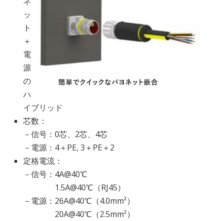
ネ
ッ
ト
＋
電
源
の
ハ
イブリッド
芯数：
－信号：0芯、2芯、4芯
－電源：4＋PE, 3＋PE＋2
定格電流：
－信号：4A@40℃
1.5A@40℃（RJ45）
－電源：26A@40℃（4.0mm²）
20A@40℃（2.5mm²）