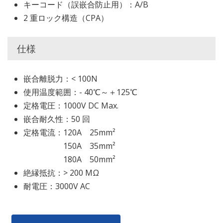
キーコード（誤嵌合防止用）：A/B
2 重ロック構造（CPA）
仕様
嵌合離脱力：< 100N
使用温度範囲：- 40℃～＋125℃
定格電圧：1000V DC Max.
嵌合耐久性：50 回
定格電流：120A 25mm²
150A 35mm²
180A 50mm²
絶縁抵抗：> 200 MΩ
耐電圧：3000V AC