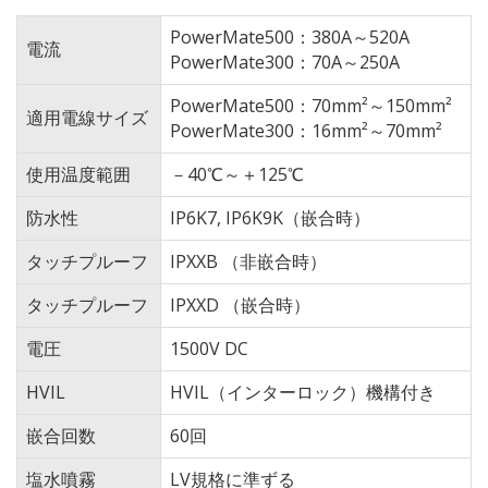
PowerMate500：380A～520A
電流
PowerMate300：70A～250A
PowerMate500：70mm²～150mm²
適用電線サイズ
PowerMate300：16mm²～70mm²
使用温度範囲
－40℃～＋125℃
防水性
IP6K7, IP6K9K（嵌合時）
タッチプルーフ
IPXXB （非嵌合時）
タッチプルーフ
IPXXD （嵌合時）
電圧
1500V DC
HVIL
HVIL（インターロック）機構付き
嵌合回数
60回
塩水噴霧
LV規格に準ずる