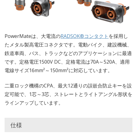
PowerMateは、大電流の
RADSOK®コンタクト
を採用し
たメタル製高電圧コネクタです。電動バイク、建設機械、
鉄道車両、バス、トラックなどのアプリケーションに最適
です。定格電圧1500V DC、定格電流は70A～520A、適用
電線サイズ16mm²～150mm²に対応しています。
二重ロック機構のCPA、最大12通りの誤嵌合防止キーを設
定可能で、1芯～3芯、ストレートとライトアングル形状を
ラインアップしています。
仕様