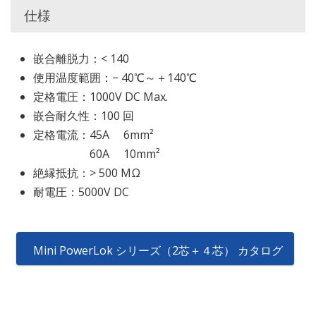
仕様
嵌合離脱力：< 140
使用温度範囲：− 40℃～＋140℃
定格電圧：1000V DC Max.
嵌合耐久性：100 回
定格電流：45A 6mm²
60A 10mm²
絶縁抵抗：> 500 MΩ
耐電圧：5000V DC
Mini PowerLok シリーズ（2芯＋４芯） カタログ