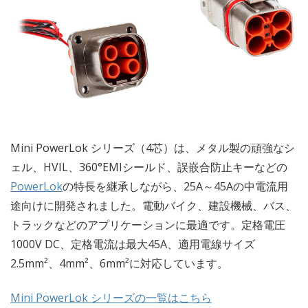
Mini PowerLok シリーズ（4芯）は、メタル製の頑強なシ
ェル、HVIL、360°EMIシールド、誤嵌合防止キーなどの
PowerLok
の特長を継承しながら、25A～45Aの中電流用
途向けに開発されました。電動バイク、建設機械、バス、
トラックなどのアプリケーションに最適です。定格電圧
1000V DC、定格電流は最大45A、適用電線サイズ
2.5mm²、4mm²、6mm²に対応しています。
Mini PowerLok シリーズの一覧はこちら