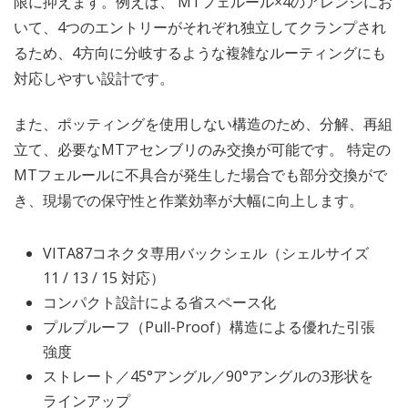
限に抑えます。例えば、 MTフェルール×4のアレンジにお
いて、4つのエントリーがそれぞれ独立してクランプされ
るため、4方向に分岐するような複雑なルーティングにも
対応しやすい設計です。
また、ポッティングを使用しない構造のため、分解、再組
立て、必要なMTアセンブリのみ交換が可能です。 特定の
MTフェルールに不具合が発生した場合でも部分交換がで
き、現場での保守性と作業効率が大幅に向上します。
VITA87コネクタ専用バックシェル（シェルサイズ
11 / 13 / 15 対応）
コンパクト設計による省スペース化
プルプルーフ（Pull-Proof）構造による優れた引張
強度
ストレート／45°アングル／90°アングルの3形状を
ラインアップ