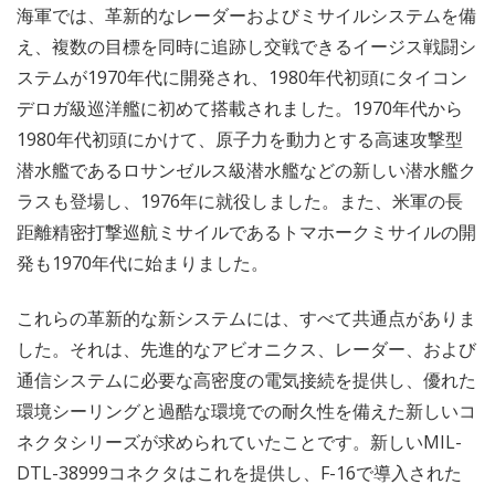
海軍では、革新的なレーダーおよびミサイルシステムを備
え、複数の目標を同時に追跡し交戦できるイージス戦闘シ
ステムが1970年代に開発され、1980年代初頭にタイコン
デロガ級巡洋艦に初めて搭載されました。1970年代から
1980年代初頭にかけて、原子力を動力とする高速攻撃型
潜水艦であるロサンゼルス級潜水艦などの新しい潜水艦ク
ラスも登場し、1976年に就役しました。また、米軍の長
距離精密打撃巡航ミサイルであるトマホークミサイルの開
発も1970年代に始まりました。
これらの革新的な新システムには、すべて共通点がありま
した。それは、先進的なアビオニクス、レーダー、および
通信システムに必要な高密度の電気接続を提供し、優れた
環境シーリングと過酷な環境での耐久性を備えた新しいコ
ネクタシリーズが求められていたことです。新しいMIL-
DTL-38999コネクタはこれを提供し、F-16で導入された