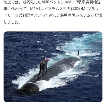
地上では、老朽化したM60パットンやM113装甲兵員輸送
車に代わって、M1A1エイブラムス主力戦車やM2ブラッ
ドリー歩兵戦闘車といった新しい装甲車両システムが登場
しました。