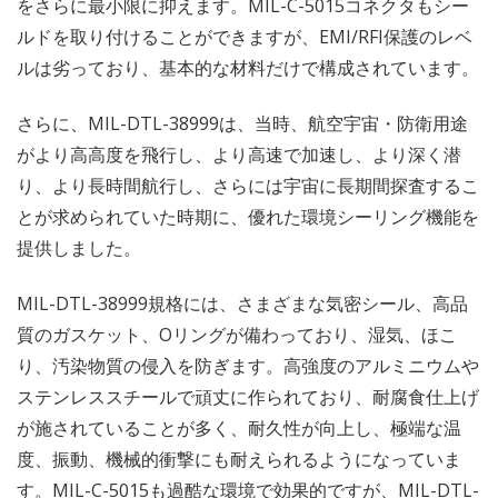
をさらに最小限に抑えます。MIL-C-5015コネクタもシー
ルドを取り付けることができますが、EMI/RFI保護のレベ
ルは劣っており、基本的な材料だけで構成されています。
さらに、MIL-DTL-38999は、当時、航空宇宙・防衛用途
がより高高度を飛行し、より高速で加速し、より深く潜
り、より長時間航行し、さらには宇宙に長期間探査するこ
とが求められていた時期に、優れた環境シーリング機能を
提供しました。
MIL-DTL-38999規格には、さまざまな気密シール、高品
質のガスケット、Oリングが備わっており、湿気、ほこ
り、汚染物質の侵入を防ぎます。高強度のアルミニウムや
ステンレススチールで頑丈に作られており、耐腐食仕上げ
が施されていることが多く、耐久性が向上し、極端な温
度、振動、機械的衝撃にも耐えられるようになっていま
す。MIL-C-5015も過酷な環境で効果的ですが、MIL-DTL-