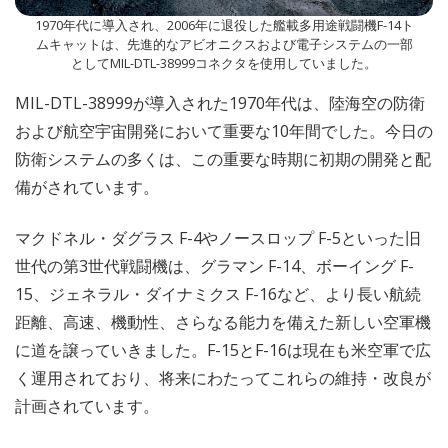
1970年代に導入され、2006年に退役した艦載多用途戦闘機F-14ト
ムキャットは、先進的なアビオニクスおよび電子システムの一部
としてMIL-DTL-38999コネクタを使用していました。
MIL-DTL-38999が導入された1970年代は、陸海空の防衛
および航空宇宙開発において重要な10年間でした。今日の
防衛システムの多くは、この重要な時期に初期の開発と配
備がされています。
マクドネル・ダグラス F-4やノースロップ F-5といった旧
世代の第3世代戦闘機は、グラマン F-14、ボーイング F-
15、ジェネラル・ダイナミクス F-16など、より長い航続
距離、高速、機動性、さらなる能力を備えた新しい空軍機
に道を譲っていきました。F-15とF-16は現在も米空軍で広
く運用されており、将来にわたってこれらの維持・改良が
計画されています。