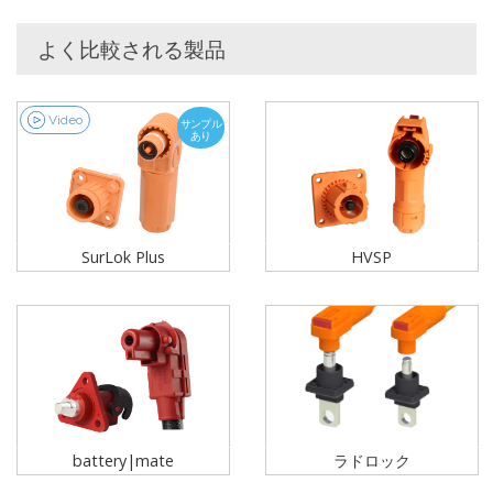
よく比較される製品
Video
サンプル
あり
SurLok Plus
HVSP
battery|mate
ラドロック