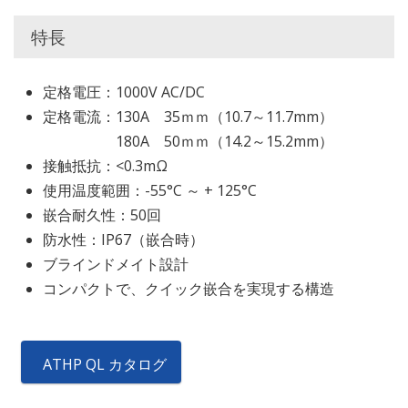
特長
定格電圧：1000V AC/DC
定格電流：130A 35ｍｍ（10.7～11.7mm）
180A 50ｍｍ（14.2～15.2mm）
接触抵抗：<0.3mΩ
使用温度範囲：-55°C ～ + 125°C
嵌合耐久性：50回
防水性：IP67（嵌合時）
ブラインドメイト設計
コンパクトで、クイック嵌合を実現する構造
ATHP QL カタログ