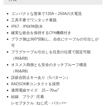
コンパクトな筐体で120A～250Aの大電流
工具不要でワンタッチ着脱
IP67、IP6K9K防水
確実な嵌合を保持するCPA機構付き
プラグ側は360°回転し、自在にケーブルの引出しが
可
プラグケーブル引出しを任意の位置で固定可能
（R6&R8)
オスメス両側とも安全のタッチプルーフ構造
（R6&R8)
誤嵌合防止キーあり（5パターン）
RADSOK®コンタクトを採用
適用電線サイズ 25～70㎜²
結線 プラグ : 圧着
レセプタクル : ねじ式・バスバー