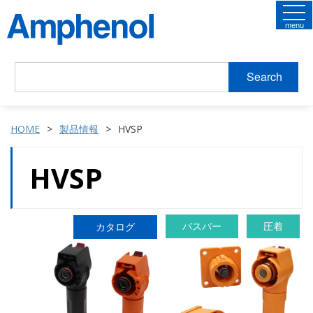
menu
Search
HOME
製品情報
HVSP
HVSP
バスバー
圧着
カタログ