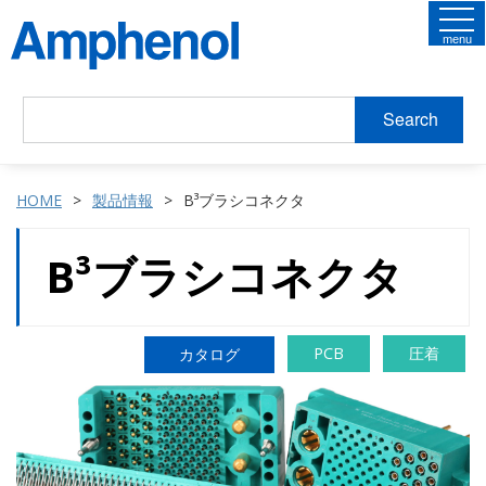
menu
Search
HOME
製品情報
B³ブラシコネクタ
B³ブラシコネクタ
PCB
圧着
カタログ