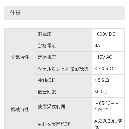
仕様
耐電圧
1000V DC
定格電流
4A
電気特性
定格電圧
115V AC
シェル対シェル接触抵抗
< 3.0 mΩ
接触抵抗
> 5G Ω
嵌合回数
500回
－65 °C～＋
使用温度範囲
機械特性
175 °C
AS39029に準
材料＆表面処理
拠