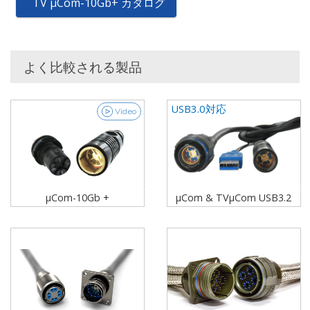
TV µCom-10Gb+ カタログ
よく比較される製品
USB3.0対応
Video
μCom-10Gb +
μCom & TVμCom USB3.2