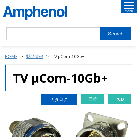
menu
Search
HOME
製品情報
TV µCom-10Gb+
TV µCom-10Gb+
圧着
PCB
カタログ