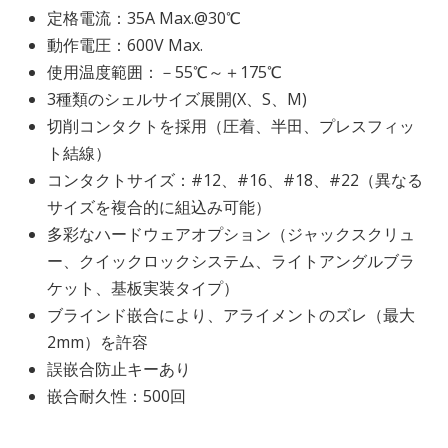
定格電流：35A Max.@30℃
動作電圧：600V Max.
使用温度範囲：－55℃～＋175℃
3種類のシェルサイズ展開(X、S、M)
切削コンタクトを採用（圧着、半田、プレスフィッ
ト結線）
コンタクトサイズ：#12、#16、#18、#22（異なる
サイズを複合的に組込み可能）
多彩なハードウェアオプション（ジャックスクリュ
ー、クイックロックシステム、ライトアングルブラ
ケット、基板実装タイプ）
ブラインド嵌合により、アライメントのズレ（最大
2mm）を許容
誤嵌合防止キーあり
嵌合耐久性：500回