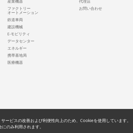
産業機器
代理店
ファクトリー
お問い合わせ
オートメーション
鉄道車両
建設機械
E-モビリティ
データセンター
エネルギー
携帯基地局
医療機器
サービスの改善および利便性向上のため、Cookieを使用しています。
場合にのみ利用されます。