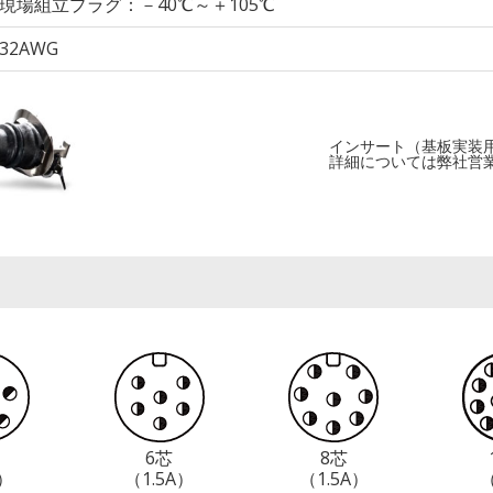
現場組立プラグ：－40℃～＋105℃
32AWG
インサート（基板実装
詳細については弊社営
6芯
8芯
）
（1.5A）
（1.5A）