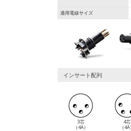
適用電線サイズ
インサート配列
3芯
4芯
（4A）
（4A