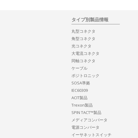
タイプ別製品情報
丸型コネクタ
角型コネクタ
光コネクタ
大電流コネクタ
同軸コネクタ
ケーブル
ポジトロニック
SOSA準拠
IEC60309
ACIT製品
Trexon製品
SPIN TACT™製品
メディアコンバータ
電源コンバータ
イーサネットスイッチ