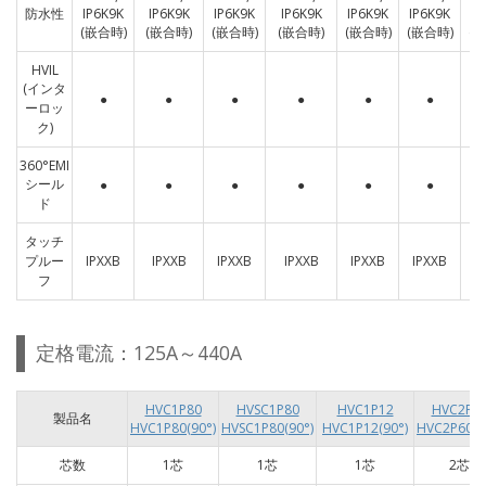
防水性
IP6K9K
IP6K9K
IP6K9K
IP6K9K
IP6K9K
IP6K9K
IP
(嵌合時)
(嵌合時)
(嵌合時)
(嵌合時)
(嵌合時)
(嵌合時)
(
HVIL
(インタ
●
●
●
●
●
●
ーロッ
ク)
360°EMI
シール
●
●
●
●
●
●
ド
タッチ
プルー
IPXXB
IPXXB
IPXXB
IPXXB
IPXXB
IPXXB
I
フ
定格電流：125A～440A
HVC1P80
HVSC1P80
HVC1P12
HVC2P6
製品名
HVC1P80(90°)
HVSC1P80(90°)
HVC1P12(90°)
HVC2P60(9
芯数
1芯
1芯
1芯
2芯