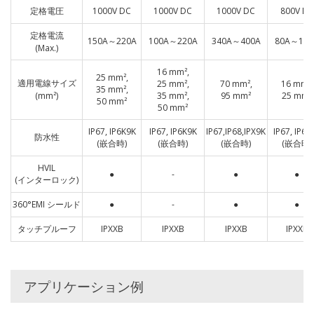
定格電圧
1000V DC
1000V DC
1000V DC
800V DC
定格電流
150A～220A
100A～220A
340A～400A
80A～125
(Max.)
16 mm²,
25 mm²,
適用電線サイズ
25 mm²,
70 mm²,
16 mm²,
35 mm²,
(mm²)
35 mm²,
95 mm²
25 mm²
50 mm²
50 mm²
IP67, IP6K9K
IP67, IP6K9K
IP67,IP68,IPX9K
IP67, IP6K
防水性
(嵌合時)
(嵌合時)
(嵌合時)
(嵌合時)
HVIL
●
-
●
●
(インターロック)
360°EMI シールド
●
-
●
●
タッチプルーフ
IPXXB
IPXXB
IPXXB
IPXXB
アプリケーション例