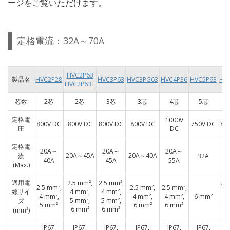
ージをご覧いただけます。
定格電流：32A～70A
HVC2P63
製品名
HVC2P28
HVC3P63
HVC3PG63
HVC4P36
HVC5P63
HV
HVC2P63T
芯数
2芯
2芯
3芯
3芯
4芯
5芯
定格電
1000V
800V DC
800V DC
800V DC
800V DC
750V DC
80
圧
DC
定格電
20A～
20A～
20A～
2
20A～45A
20A～40A
流
32A
40A
45A
55A
(Max.)
適用電
2.5 mm²,
2.5 mm²,
2.5
2.5 mm²,
2.5 mm²,
2.5 mm²,
線サイ
4 mm²,
4 mm²,
4 
4 mm²,
4 mm²,
4 mm²,
6 mm²
5 mm²,
5 mm²,
5 
ズ
5 mm²
6 mm²
6 mm²
6 mm²
6 mm²
10
(mm²)
IP67,
IP67,
IP67,
IP67,
IP67,
IP67,
I