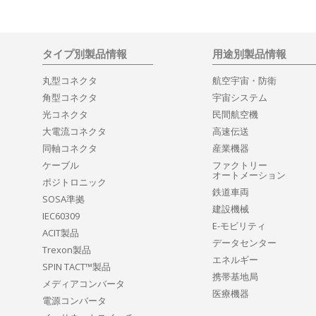
タイプ別製品情報
用途別製品情報
丸型コネクタ
航空宇宙・防衛
角型コネクタ
宇宙システム
光コネクタ
民間航空機
大電流コネクタ
高速伝送
同軸コネクタ
産業機器
ケーブル
ファクトリー
オートメーション
ポジトロニック
鉄道車両
SOSA準拠
建設機械
IEC60309
E-モビリティ
ACIT製品
データセンター
Trexon製品
エネルギー
SPIN TACT™製品
携帯基地局
メディアコンバータ
医療機器
電源コンバータ