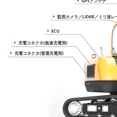
GPSアンテナ
監視カメラ／LiDAR／ミリ波レ
ECU
充電コネクタ(急速充電用)
充電コネクタ(普通充電用)